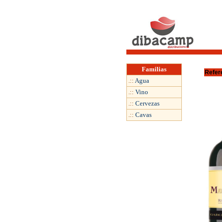
Familias
Refer
.::
Agua
.::
Vino
.::
Cervezas
.::
Cavas